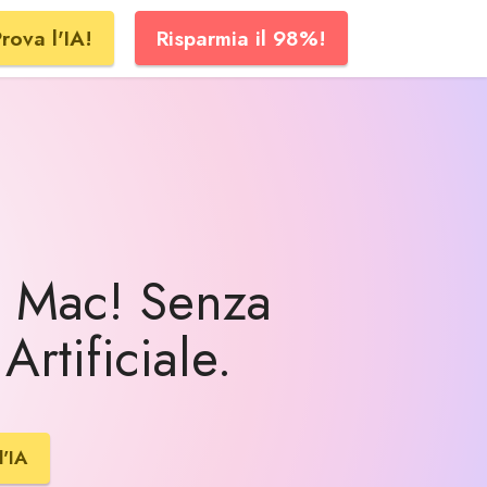
rova l'IA!
Risparmia il 98%!
 o Mac! Senza
Artificiale.
l'IA